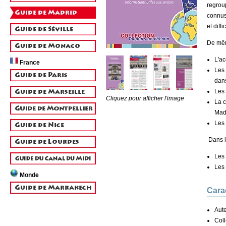
regroup
connus
et diff
De mê
L'ac
France
Les 
dans
Les 
Cliquez pour afficher l'image
La 
Mad
Les 
Dans l
Les 
Les 
Monde
Cara
Aute
Coll