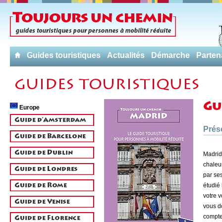
Guides touristiques
Actualités
Démarche
Parten
Europe
Prés
Madrid
chaleu
par ses
étudié 
votre 
vous d
compte