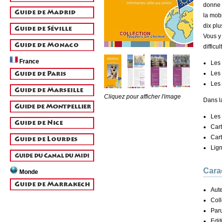
donne 
la mobi
dix plu
Vous y 
difficu
France
Les 
Les 
Les 
Cliquez pour afficher l'image
Dans la
Les 
Cart
Cart
Lig
Cara
Monde
Aute
Coll
Paru
Edit