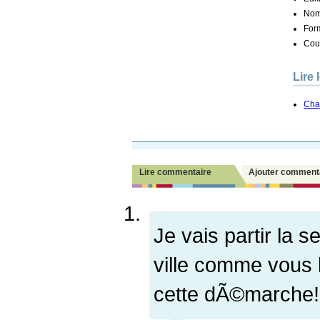
Nom
Form
Couv
Lire 
Chap
Lire commentaire
Ajouter comment
Je vais partir la s
ville comme vous
cette dÃ©marche!