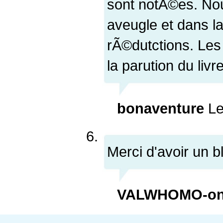
sont notÃ©es. No
aveugle et dans l
rÃ©dutctions. Le
la parution du liv
bonaventure
Le
Merci d'avoir un b
VALWHOMO-on