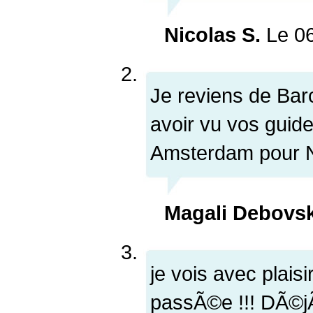
Nicolas S.
Le 0
Je reviens de Bar
avoir vu vos guid
Amsterdam pour No
Magali Debovs
je vois avec plaisi
passÃ©e !!! DÃ©jÃ