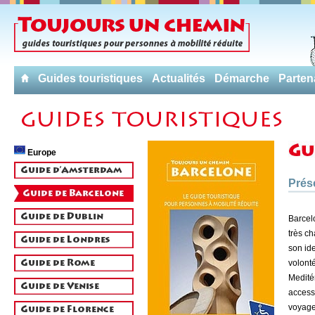
Guides touristiques
Actualités
Démarche
Parten
Europe
Prés
Barcelo
très ch
son ide
volonté
Medité
accessi
voyage